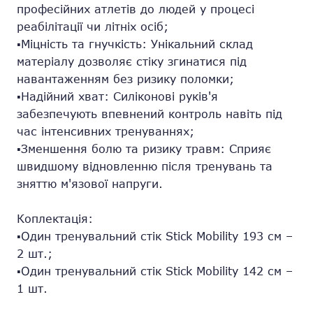
професійних атлетів до людей у процесі
реабілітації чи літніх осіб;
▪️Міцність та гнучкість: Унікальний склад
матеріалу дозволяє стіку згинатися під
навантаженням без ризику поломки;
▪️Надійний хват: Силіконові руків'я
забезпечують впевнений контроль навіть під
час інтенсивних тренуваннях;
▪️Зменшення болю та ризику травм: Сприяє
швидшому відновленню після тренувань та
зняттю м'язової напруги.
Коплектація:
▪️Один тренувальний стік Stick Mobility 193 см –
2 шт.;
▪️Один тренувальний стік Stick Mobility 142 см –
1 шт.